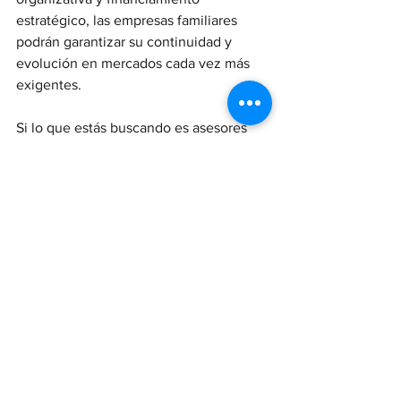
estratégico, las empresas familiares 
podrán garantizar su continuidad y 
evolución en mercados cada vez más 
exigentes.
Si lo que estás buscando es asesores 
legales comprometidos y con amplia 
experiencia en materia familiar, 
llámanos, nosotros somos tu candidato.
En ARRANGOIZ & ASOCIADOS 
Business Counsel, te escuchamos, 
comentamos y proponemos en sinergia 
contigo una propuesta que resuelva lo 
que es importante para ti.
Gonzalo Arrangoiz Bringas
garrangoiz@arrangoiz.mx