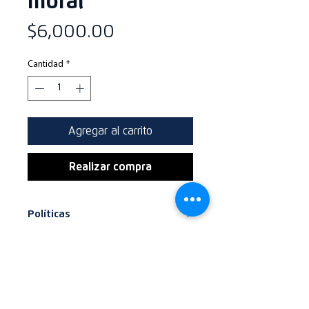
moral
Precio
$6,000.00
Cantidad
*
Agregar al carrito
Realizar compra
Políticas
No incluye honorarios de
IVA
protocolización ante Notario Público.
Todos los precios relacionados no
Moneda
incluyen el Impuesto al Valor
Agregado.